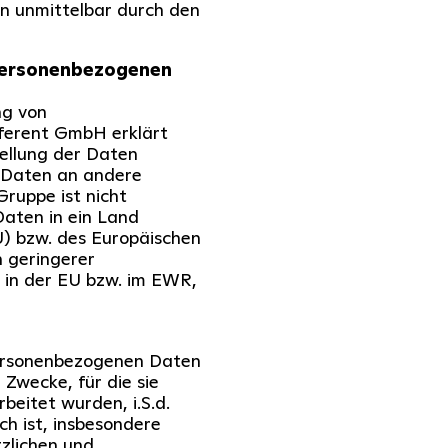
n unmittelbar durch den
personenbezogenen
ng von
ferent GmbH erklärt
ellung der Daten
r Daten an andere
ruppe ist nicht
Daten in ein Land
U) bzw. des Europäischen
 geringerer
 in der EU bzw. im EWR,
personenbezogenen Daten
 Zwecke, für die sie
beitet wurden, i.S.d.
ch ist, insbesondere
tzlichen und