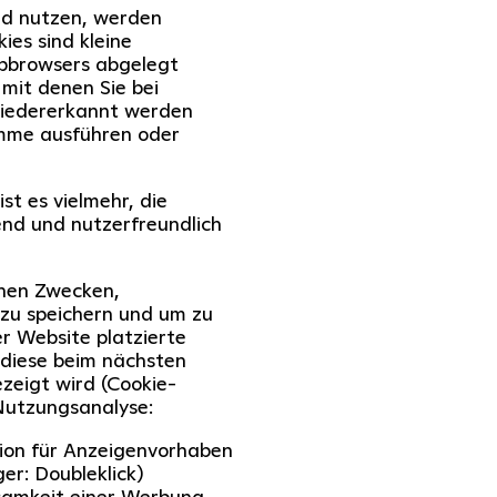
nd nutzen, werden
ies sind kleine
ebbrowsers abgelegt
mit denen Sie bei
iedererkannt werden
amme ausführen oder
t es vielmehr, die
end und nutzerfreundlich
enen Zwecken,
zu speichern und um zu
r Website platzierte
 diese beim nächsten
zeigt wird (Cookie-
Nutzungsanalyse:
tion für Anzeigenvorhaben
er: Doubleklick)
samkeit einer Werbung