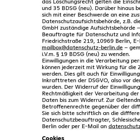
das Löschungsrecht gelten die Einsc
und 35 BDSG (neu). Darüber hinaus be
sich mit einer Beschwerde an eine zu
Datenschutzaufsichtsbehörde, z.B. die 
GmbH zuständige Aufsichtsbehörde – 
Beauftragte für Datenschutz und Info
Friedrichstraße 219, 10969 Berlin, E-
mailbox@datenschutz-berlin.de
– gem
i.V.m. § 19 BDSG (neu) zu wenden.
Einwilligungen in die Verarbeitung p
können jederzeit mit Wirkung für die 
werden. Dies gilt auch für Einwilligung
Inkrafttreten der DSGVO, also vor de
wurden. Der Widerruf der Einwilligung
Rechtmäßigkeit der Verarbeitung de
Daten bis zum Widerruf. Zur Gelten
Betroffenenrechte gegenüber der di
Sie sich bitte schriftlich an die difff
Datenschutzbeauftragter, Schlesisch
Berlin oder per E-Mail an
datenschutz
Cookies