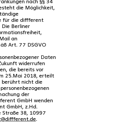
hränkungen nach §§ 34
steht die Möglichkeit,
ständige
für die diffferent
Die Berliner
rmationsfreiheit,
Mail an
äß Art. 77 DSGVO
ersonenbezogener Daten
Zukunft widerrufen
en, die bereits vor
m 25.Mai 2018, erteilt
 berührt nicht die
r personenbezogenen
dmachung der
ffferent GmbH wenden
erent GmbH, z.Hd.
e Straße 38, 10997
@diffferent.de
.