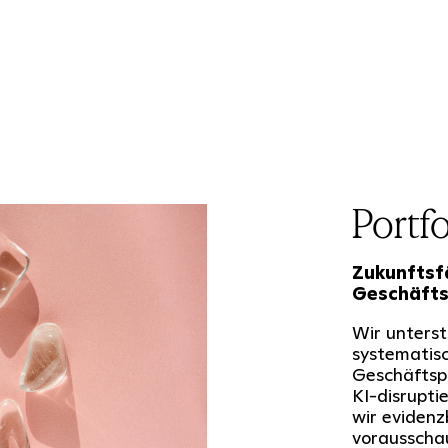
Portfo
Zukunftsf
Geschäfts
Wir unterst
systematis
Geschäftspo
KI-disrupt
wir evidenz
vorausscha