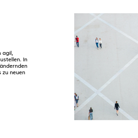
 agil,
stellen. In
erändernden
s zu neuen