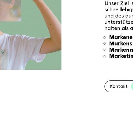
Unser Ziel i
schnellleb
und des dur
unterstütz
halten als 
Markene
Markens
Markena
Marketin
Kontakt