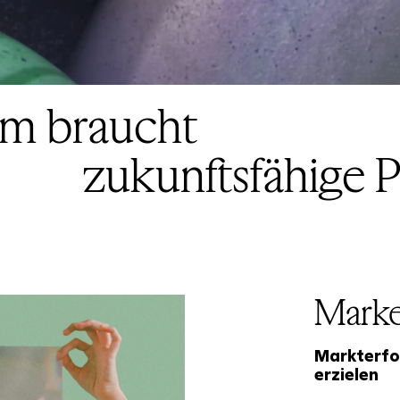
raucht
zukun
Mark
Markterfo
erzielen