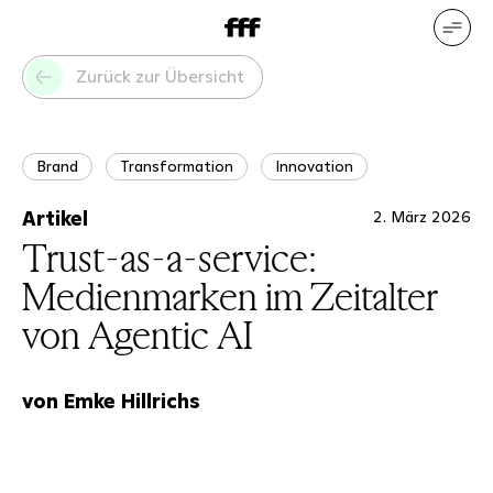
DE
EN
Unsere Leistungen
Unsere
Zurück zur Übersicht
Referenzen
Wer wir sind
Was
uns bewegt
Brand
Transformation
Innovation
Artikel
2. März 2026
Trust-as-a-service:
Medienmarken im Zeitalter
von Agentic AI
von Emke Hillrichs