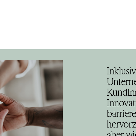
Inklusiv
Untern
KundInn
Innova
barrier
hervorz
aber wi