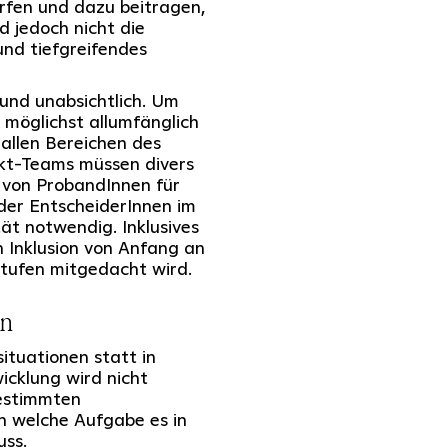
ärfen und dazu beitragen,
nd jedoch nicht die
und tiefgreifendes
 und unabsichtlich. Um
 möglichst allumfänglich
 allen Bereichen des
kt-Teams müssen divers
 von ProbandInnen für
der EntscheiderInnen im
ät notwendig. Inklusives
n Inklusion von Anfang an
tufen mitgedacht wird.
an
ituationen statt in
cklung wird nicht
bestimmten
n welche Aufgabe es in
uss.